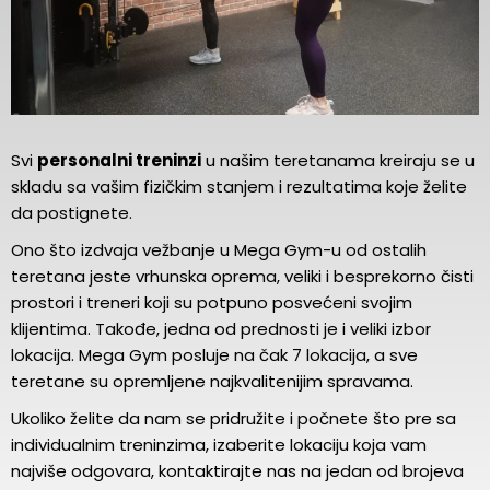
Svi
personalni treninzi
u našim teretanama kreiraju se u
skladu sa vašim fizičkim stanjem i rezultatima koje želite
da postignete.
Ono što izdvaja vežbanje u Mega Gym-u od ostalih
teretana jeste vrhunska oprema, veliki i besprekorno čisti
prostori i treneri koji su potpuno posvećeni svojim
klijentima. Takođe, jedna od prednosti je i veliki izbor
lokacija. Mega Gym posluje na čak 7 lokacija, a sve
teretane su opremljene najkvalitenijim spravama.
Ukoliko želite da nam se pridružite i počnete što pre sa
individualnim treninzima, izaberite lokaciju koja vam
najviše odgovara, kontaktirajte nas na jedan od brojeva