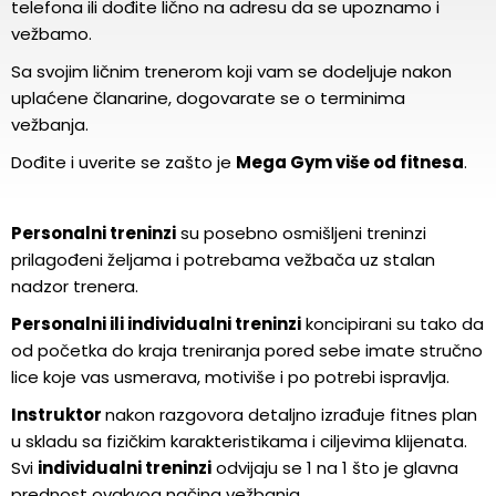
telefona ili dođite lično na adresu da se upoznamo i
vežbamo.
Sa svojim ličnim trenerom koji vam se dodeljuje nakon
uplaćene članarine, dogovarate se o terminima
vežbanja.
Dođite i uverite se zašto je
Mega Gym više od fitnesa
.
Personalni treninzi
su posebno osmišljeni treninzi
prilagođeni željama i potrebama vežbača uz stalan
nadzor trenera.
Personalni ili individualni treninzi
koncipirani su tako da
od početka do kraja treniranja pored sebe imate stručno
lice koje vas usmerava, motiviše i po potrebi ispravlja.
Instruktor
nakon razgovora detaljno izrađuje fitnes plan
u skladu sa fizičkim karakteristikama i ciljevima klijenata.
Svi
individualni treninzi
odvijaju se 1 na 1 što je glavna
prednost ovakvog načina vežbanja.