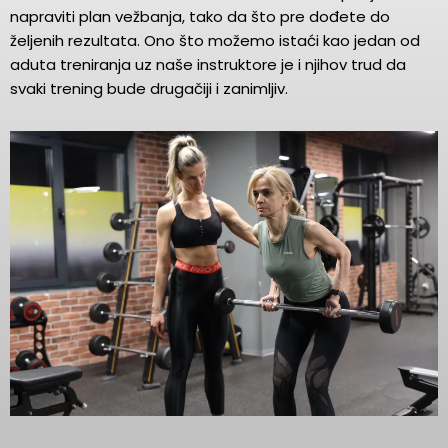
napraviti plan vežbanja, tako da što pre dođete do
željenih rezultata. Ono što možemo istaći kao jedan od
aduta treniranja uz naše instruktore je i njihov trud da
svaki trening bude drugačiji i zanimljiv.