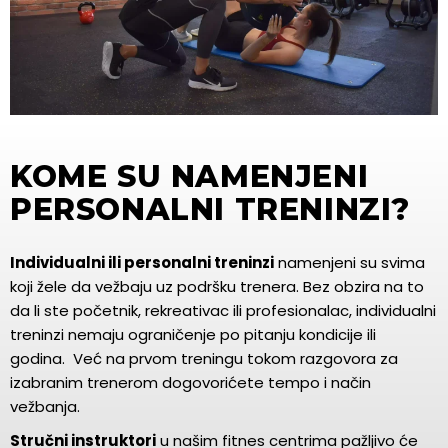
KOME SU NAMENJENI
PERSONALNI TRENINZI?
Individualni ili personalni treninzi
namenjeni su svima
koji žele da vežbaju uz podršku trenera. Bez obzira na to
da li ste početnik, rekreativac ili profesionalac, individualni
treninzi nemaju ograničenje po pitanju kondicije ili
godina. Već na prvom treningu tokom razgovora za
izabranim trenerom dogovorićete tempo i način
vežbanja.
Stručni instruktori
u našim fitnes centrima pažljivo će