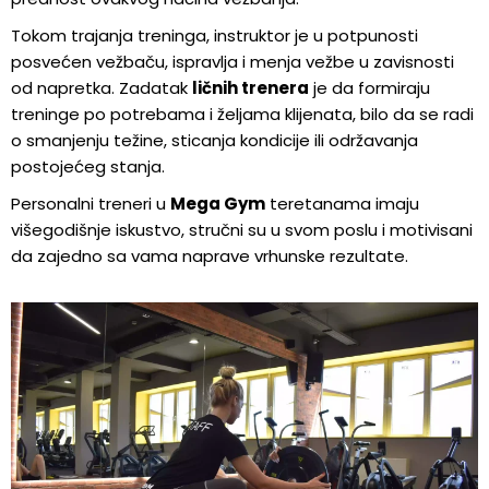
Tokom trajanja treninga, instruktor je u potpunosti
posvećen vežbaču, ispravlja i menja vežbe u zavisnosti
od napretka. Zadatak
ličnih trenera
je da formiraju
treninge po potrebama i željama klijenata, bilo da se radi
o smanjenju težine, sticanja kondicije ili održavanja
postojećeg stanja.
Personalni treneri u
Mega Gym
teretanama imaju
višegodišnje iskustvo, stručni su u svom poslu i motivisani
da zajedno sa vama naprave vrhunske rezultate.