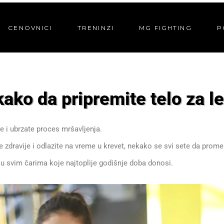
CENOVNICI
TRENINZI
MG FIGHTING
P
kako da pripremite telo za le
e i ubrzate proces mršavljenja.
zdravije i odlazite na vreme u krevet, nekako se svi sete da promen
 u svim čarima koje najtoplije godišnje doba donosi.