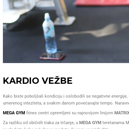
KARDIO VEŽBE
Kako biste poboljšali kondiciju i oslobodili se negativne energije,
umerenog inteziteta, a svakim danom povećavajte tempo. Naravno
MEGA GYM
fitnes centri opremljeni su najnovijom linijom
MATRI
Za razliku od običnih traka za trčanje, u
MEGA GYM
teretanama MAT