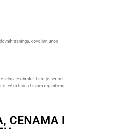
edovnih treninga, dovoljan unos
e zdravije obroke. Leto je period
acite tešku hranu i svom organizmu
, CENAMA I