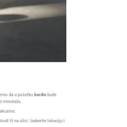
ažemo da u početku
kardio
bude
i minutažu.
iskustvo.
 ili na ulici. Izaberite lokaciju i