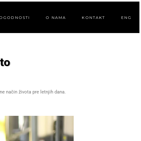
OGODNOSTI
O NAMA
KONTAKT
ENG
to
e način života pre letnjih dana.