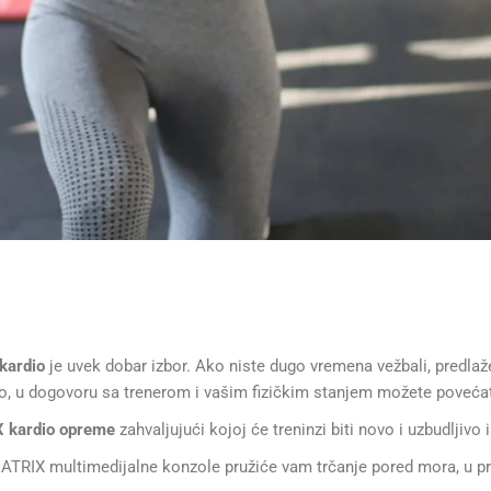
kardio
je uvek dobar izbor. Ako niste dugo vremena vežbali, predl
, u dogovoru sa trenerom i vašim fizičkim stanjem možete povećat
X
kardio
opreme
zahvaljujući kojoj će treninzi biti novo i uzbudljivo 
RIX multimedijalne konzole pružiće vam trčanje pored mora, u prirodi