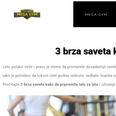
MEGA GYM
3 brza saveta 
Leto polako stiže i pravo je vreme da promenite dosadašnje navik
Iako je potrebno da tokom cele godine redovno vežbate, hranite se 
Pročitajte
3 brza saveta kako da pripremite telo za leto
i uživanje