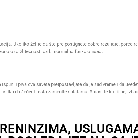
acija. Ukoliko želite da što pre postignete dobre rezultate, pored r
ebno oko 2l tečnosti da bi normalno funkcionisao.
 ispunili prva dva saveta pretpostavljate da je sad vreme i da uvedet
 priliku da šećer i testa zamenite salatama. Smanjite količine, izb
TRENINZIMA, USLUGAMA