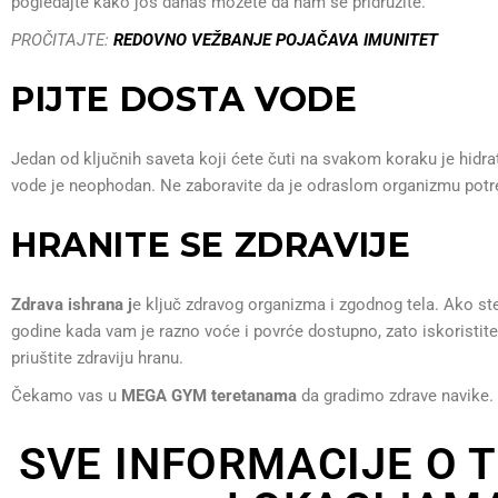
pogledajte kako još danas možete da nam se pridružite.
PROČITAJTE:
REDOVNO VEŽBANJE POJAČAVA IMUNITET
PIJTE DOSTA VODE
Jedan od ključnih saveta koji ćete čuti na svakom koraku je hidrat
vode je neophodan. Ne zaboravite da je odraslom organizmu potr
HRANITE SE ZDRAVIJE
Zdrava ishrana j
e ključ zdravog organizma i zgodnog tela. Ako ste
godine kada vam je razno voće i povrće dostupno, zato iskoristite
priuštite zdraviju hranu.
Čekamo vas u
MEGA GYM
teretanama
da gradimo zdrave navike.
SVE INFORMACIJE O 